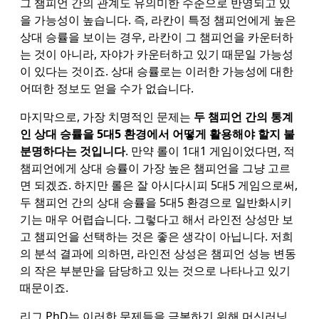
그 챔피언 간의 관계도 유의미한 수준으로 반영되고 있
을 가능성이 높습니다. 즉, 라칸이 특정 챔피언에게 높은
상대 승률을 보이는 경우, 라칸이 그 챔피언을 카운터하
는 것이 아니라, 자야가 카운터하고 있기 때문일 가능성
이 있다는 것이죠. 상대 승률로는 이러한 가능성에 대한
어떠한 정보도 얻을 수가 없습니다.
마지막으로, 가장 치명적인 문제는
두 챔피언 간의 통계
인 상대 승률을 5대5 환경에서 어떻게 활용해야 할지 불
분명하다는 것입니다
. 만약 롤이 1대1 게임이었다면, 적
챔피언에게 상대 승률이 가장 높은 챔피언을 그냥 고르
면 되겠죠. 하지만 롤은 잘 아시다시피 5대5 게임으로써,
두 챔피언 간의 상대 승률을 5대5 환경으로 일반화시키
기는 매우 어렵습니다. 그렇다고 해서 라인전 상성만 보
고 챔피언을 선택하는 것은 좋은 생각이 아닙니다. 저희
의 분석 결과에 의하면, 라인전 상성은 챔피언 성능 변동
의 작은 부분만을 담당하고 있는 것으로 나타나고 있기
때문이죠.
리그 PhD는 이러한 문제들을 극복하기 위해 머신러닝