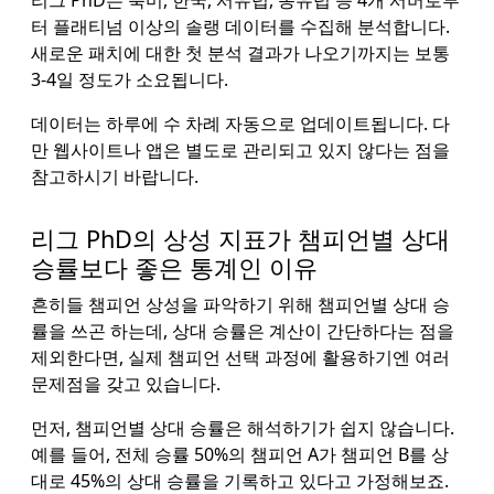
리그 PhD는 북미, 한국, 서유럽, 동유럽 등 4개 서버로부
터 플래티넘 이상의 솔랭 데이터를 수집해 분석합니다.
새로운 패치에 대한 첫 분석 결과가 나오기까지는 보통
3-4일 정도가 소요됩니다.
데이터는 하루에 수 차례 자동으로 업데이트됩니다. 다
만 웹사이트나 앱은 별도로 관리되고 있지 않다는 점을
참고하시기 바랍니다.
리그 PhD의 상성 지표가 챔피언별 상대
승률보다 좋은 통계인 이유
흔히들 챔피언 상성을 파악하기 위해 챔피언별 상대 승
률을 쓰곤 하는데, 상대 승률은 계산이 간단하다는 점을
제외한다면, 실제 챔피언 선택 과정에 활용하기엔 여러
문제점을 갖고 있습니다.
먼저, 챔피언별 상대 승률은 해석하기가 쉽지 않습니다.
예를 들어, 전체 승률 50%의 챔피언 A가 챔피언 B를 상
대로 45%의 상대 승률을 기록하고 있다고 가정해보죠.